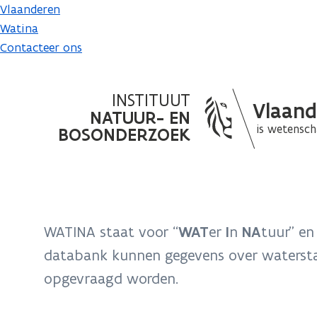
Vlaanderen
Watina
Contacteer ons
INSTITUUT
Vlaan
NATUUR- EN
is wetensc
BOSONDERZOEK
WATINA staat voor “
WAT
er
I
n
NA
tuur” en
databank kunnen gegevens over watersta
opgevraagd worden.